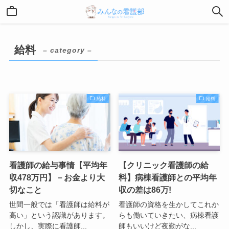
給料
– category –
給料
給料
看護師の給与事情【平均年
【クリニック看護師の給
収478万円】－お金より大
料】病棟看護師との平均年
切なこと
収の差は86万!
世間一般では「看護師は給料が
看護師の資格を生かしてこれか
高い」という認識があります。
らも働いていきたい、病棟看護
しかし、実際に看護師...
師もいいけど夜勤がな...